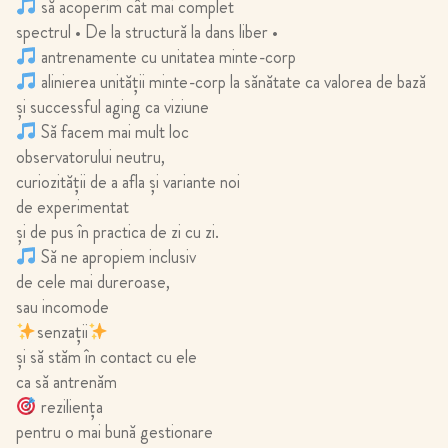
să acoperim cât mai complet
spectrul • De la structură la dans liber •
antrenamente cu unitatea minte-corp
alinierea unității minte-corp la sănătate ca valorea de bază
şi successful aging ca viziune
Să facem mai mult loc
observatorului neutru,
curiozității de a afla şi variante noi
de experimentat
şi de pus în practica de zi cu zi.
Să ne apropiem inclusiv
de cele mai dureroase,
sau incomode
senzații
şi să stăm în contact cu ele
ca să antrenăm
reziliența
pentru o mai bună gestionare