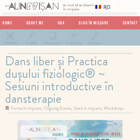
te invit să te observi
RO
în mișcare
Home
About me
Q&A
Blog în Mișcare
Contact
FORMĂ
STARE
Împreună
ProEdTim
JocDans
Dans liber şi Practica
duşului fiziologic® ~
Sesiuni introductive în
dansterapie
Forma în mișcare
,
Ongoing Events
,
Stare în mișcare
,
Workshops