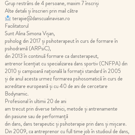
Grup restrâns de 4 persoane, maxim 7 înscriși
Alte detalii și înscrieri prin mail către
terapie@danscualinavisan.ro
Facilitatorul
Sunt Alina Simona Vişan,
psiholog din 2017 şi psihoterapeut în curs de formare în
psihodramă (ARPsiC),
din 2013 în continuă formare ca dansterapeut,
antrenor licențiat cu specializarea dans sportiv (CNFPA) din
2010 şi campioană națională la formații standard în 2005
şi de anul acesta urmez formarea psihosomatică în curs de
acreditare europeană şi cu 40 de ani de cercetare
Bodynamic.
Profesional în ultimii 20 de ani
am trecut prin diverse tehnici, metode şi antrenamente
din pasiune sau de performanță
din dans, dans terapeutic şi psihoterapie prin dans şi mişcare.
Din 2009, ca antreprenor cu full time job în studioul de dans,