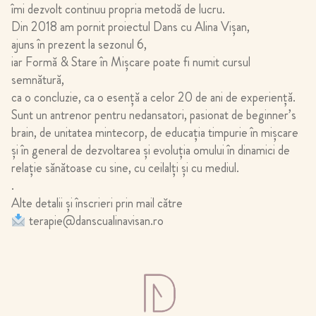
îmi dezvolt continuu propria metodă de lucru.
Din 2018 am pornit proiectul Dans cu Alina Vişan,
ajuns în prezent la sezonul 6,
iar Formă & Stare în Mişcare poate fi numit cursul
semnătură,
ca o concluzie, ca o esență a celor 20 de ani de experiență.
Sunt un antrenor pentru nedansatori, pasionat de beginner’s
brain, de unitatea mintecorp, de educația timpurie în mişcare
şi în general de dezvoltarea şi evoluția omului în dinamici de
relație sănătoase cu sine, cu ceilalți şi cu mediul.
.
Alte detalii și înscrieri prin mail către
terapie@danscualinavisan.ro